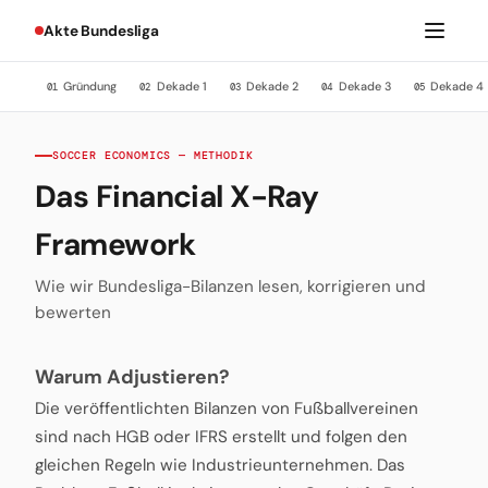
Akte Bundesliga
Gründung
Dekade 1
Dekade 2
Dekade 3
Dekade 4
01
02
03
04
05
SOCCER ECONOMICS — METHODIK
Das Financial X-Ray
Framework
Wie wir Bundesliga-Bilanzen lesen, korrigieren und
bewerten
Warum Adjustieren?
Die veröffentlichten Bilanzen von Fußballvereinen
sind nach HGB oder IFRS erstellt und folgen den
gleichen Regeln wie Industrieunternehmen. Das