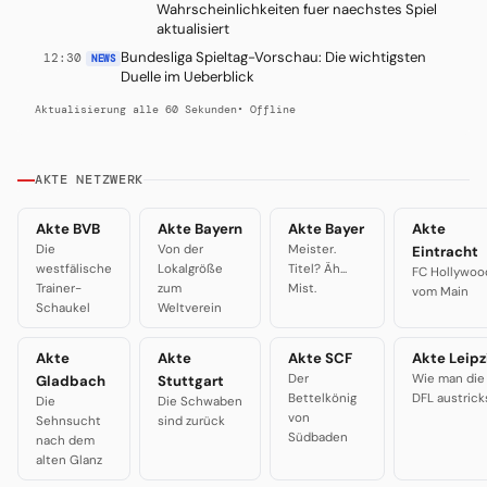
Wahrscheinlichkeiten fuer naechstes Spiel
aktualisiert
Bundesliga Spieltag-Vorschau: Die wichtigsten
12:30
NEWS
Duelle im Ueberblick
Aktualisierung alle 60 Sekunden
• Offline
AKTE NETZWERK
Akte BVB
Akte Bayern
Akte Bayer
Akte
Die
Von der
Meister.
Eintracht
westfälische
Lokalgröße
Titel? Äh...
FC Hollywoo
Trainer-
zum
Mist.
vom Main
Schaukel
Weltverein
Akte
Akte
Akte SCF
Akte Leipz
Der
Wie man die
Gladbach
Stuttgart
Bettelkönig
DFL austrick
Die
Die Schwaben
von
Sehnsucht
sind zurück
Südbaden
nach dem
alten Glanz