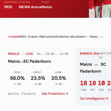
GEGRÜNDET
STADION
STADT
1905
MEWA Arena
Mainz
M05: Oracle-Wahrscheinlichkeiten aktualisiert — Naechstes Spiel live verfolgen
↓
TICKER
Sa., 29.08., 13:30
BUNDESLIGA
ANPFIF
ORACLE · LIVE
IN
Mainz
SC Paderborn
vs
Mainz
SC
vs
Paderborn
HEIM
UNENT.
AUSW.
56.0%
23.5%
20.5%
18
18
10
2
1.69
4.03
4.62
TAGE
STD
MIN
SE
Alle Predictions →
Quelle: Pinnacle
Zur Intelligence →