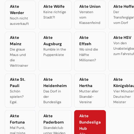
Akte
Akte Wölfe
Akte Union
Akte Hoffe
Keine richtige
Verraten
Der
Werder
Stadt?!
vom
Transfergiga
Noch nicht
Klassenfeind
vom Dorf
ausverkauft
Akte
Akte
Akte
Akte HSV
Von den
Mainz
Augsburg
Effzeh
Unabsteigba
Die graue
Rumble in the
Wo sind die
zum Fahrstu
Maus und
Puppenkiste
Hälfte
die
Millionen?
Welttrainer
Akte St.
Akte
Akte
Akte
Pauli
Heidenheim
Hertha
Königsbla
Schön
Das Dorf in
Mutter aller
Vier Minute
spielen?
der
Skandal-
Deutscher
Egal.
Bundesliga
Vereine
Meister
Akte
Akte
Akte
Fortuna
Paderborn
Bundesliga
Mal Punk,
Skandalclub
Hub
mal triste
unter Weiden