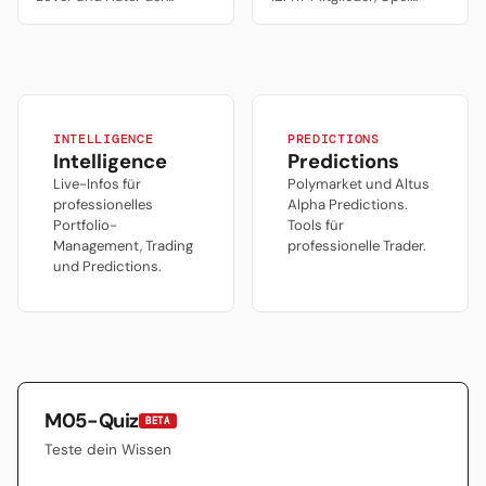
Nullfuenfer. Die graue Maus,
Arena (34.000).
die den Welttrainer
Erstaufstieg 2004, seit
ausbrütet — Klopp machte
2009 ununterbrochen
hier seine ersten Schritte.
Bundesliga.
INTELLIGENCE
PREDICTIONS
Intelligence
Predictions
Live-Infos für
Polymarket und Altus
professionelles
Alpha Predictions.
Portfolio-
Tools für
Management, Trading
professionelle Trader.
und Predictions.
M05-Quiz
BETA
Teste dein Wissen