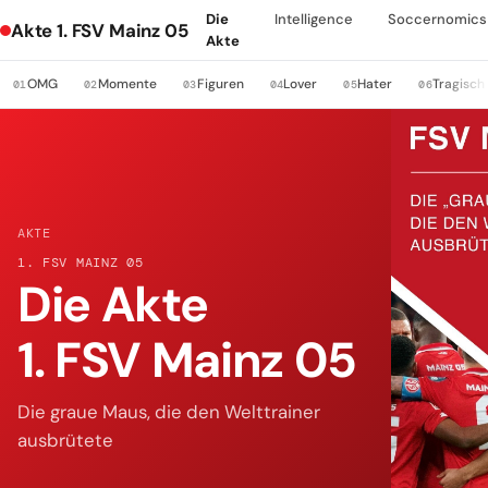
Die
Intelligence
Soccernomics
Akte 1. FSV Mainz 05
Akte
OMG
Momente
Figuren
Lover
Hater
Tragisch
01
02
03
04
05
06
AKTE
1. FSV MAINZ 05
Die Akte
1. FSV Mainz 05
Die graue Maus, die den Welttrainer
ausbrütete