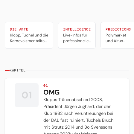
DIE AKTE
INTELLIGENCE
PREDICTIONS
Klopp, Tuchel und die
Live-Infos für
Polymarket
Karnevalsmentalitaet
professionelles
und Altus
der Nullfuenfer
Portfolio-
Alpha
Management,
Predictions.
Trading und
Tools für
Predictions.
professionelle
Trader.
KAPITEL
01
OMG
01
Klopps Tränenabschied 2008,
Präsident Jürgen Jughard, der den
Klub 1982 nach Veruntreuungen bei
der DAL fast ruiniert, Tuchels Bruch
mit Strutz 2014 und Bo Svenssons