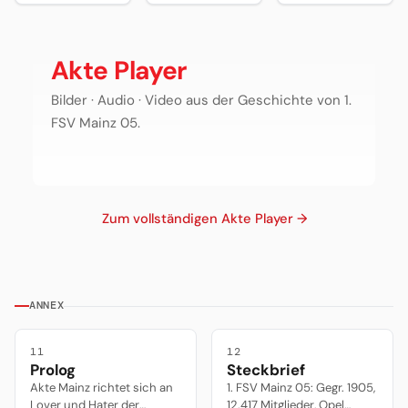
Mainz 05)...
von Rheinland-
Deutschen
Pfalz ist seit
Amateurmeisterscha
seiner Kindheit
von 1982 noch
bekennender
Akte Player
nie einen Titel
Fan der „Roten
im Senioren-
Teufel“ aus
Bilder · Audio · Video aus der Geschichte von 1.
Bereich
Kaiserslautern.
gewonnen hat,
FSV Mainz 05.
wissen auch in
Frankfurt alle.
Zum vollständigen Akte Player →
ANNEX
11
12
Prolog
Steckbrief
Akte Mainz richtet sich an
1. FSV Mainz 05: Gegr. 1905,
Lover und Hater der
12.417 Mitglieder, Opel