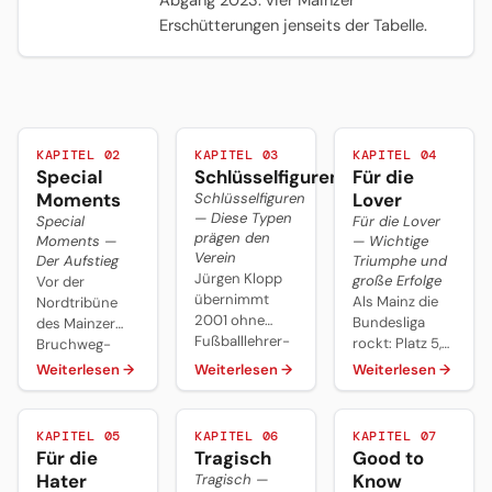
Abgang 2023: vier Mainzer
Erschütterungen jenseits der Tabelle.
KAPITEL 02
KAPITEL 03
KAPITEL 04
Special
Schlüsselfiguren
Für die
Moments
Lover
Schlüsselfiguren
— Diese Typen
Special
Für die Lover
prägen den
Moments —
— Wichtige
Verein
Der Aufstieg
Triumphe und
Jürgen Klopp
große Erfolge
Vor der
übernimmt
Als Mainz die
Nordtribüne
2001 ohne
Bundesliga
des Mainzer
Fußballlehrer-
rockt: Platz 5,
Bruchweg-
Lizenz, Thomas
58 Punkte, 18
Stadions steht
Weiterlesen
→
Weiterlesen
→
Weiterlesen
→
Tuchel
Siege und eine
ein Mann im
qualifiziert
Tordifferenz
Innenraum, der
Mainz zweimal
von plus 13
mit seinem
KAPITEL 05
KAPITEL 06
KAPITEL 07
für Europa,
bedeuten am
cremefarbenen
Für die
Tragisch
Good to
Christian
Saisonende
Leder-Sakko
Hater
Know
Tragisch —
Heidel ist 24
2010/11 die bis
und