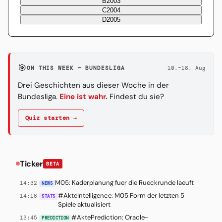
B
2003
C
2004
D
2005
🎯
ON THIS WEEK — BUNDESLIGA
10.–16. Aug
Drei Geschichten aus dieser Woche in der
Bundesliga.
Eine ist wahr.
Findest du sie?
Quiz starten →
Ticker
BETA
M05: Kaderplanung fuer die Rueckrunde laeuft
14:32
NEWS
#AkteIntelligence: M05 Form der letzten 5
14:18
STATS
Spiele aktualisiert
#AktePrediction: Oracle-
13:45
PREDICTION