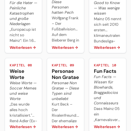
Diese
Für die Hater —
Good to Know
Jahre Manager,
heute beste
schwarzem
Personen
Peinliche
— Was wenige
Harald Strutz
Ausbeute des 1.
Hemd sofort
hatten Pech
Katastrophen
wissen
29 Jahre
auffällt.
Wolfgang Frank
und große
Mainz 05 nennt
Präsident. Dazu
– Der
Niederlagen
sich seit 2010
Dimo Wache,
Fußballvisionär:
„Europacup ist
ersten
André Schürrle
Auf dem
nicht so
klimaneutralen
und Bo
Bieberer Berg in
Mainz“: Ein 1:6
Bundesliga-
Svensson.
Offenbach wird
beim RSC
Klub, betreibt
Weiterlesen
→
Weiterlesen
→
Weiterlesen
→
vor dem
Anderlecht
eine
Regionalliga-
(2015) ist
Solaranlage mit
Spiel der
Mainz‘
700.000 kWh
KAPITEL 08
KAPITEL 09
KAPITEL 10
Offenbacher
schlimmste
Jahresertrag
Weise
Personae
Fun Facts
Kickers gegen
Pleite in einem
auf der Arena,
Worte
Non Gratae
Fun Facts —
die zweite
Europapokalspiel.
spielt zur
Wissen für
Weise Worte —
Personae Non
Mannschaft
Fastnacht im
Blowhards,
Soccer Memes
Gratae — Diese
von Mainz 05
Sondertrikot
Braggadocios
und weise
Typen sind
eine
und gilt als
und
Worte
unbeliebt
Schweigeminute
Trainerschmiede
Connaisseurs
,,Das wurde
Kurt Beck –
abgehalten.
von Klopp bis
Dass Mainz 05
alles hoch
Der
Svensson.
ein
kristallisiert."
Rivalenfreund:
,,Karnevalsverein“
René Adler (Ex-
Der ehemalige
ist und mit
Torhüter von
Ministerpräsident
Weiterlesen
→
Weiterlesen
→
Weiterlesen
→
Ausnahme der