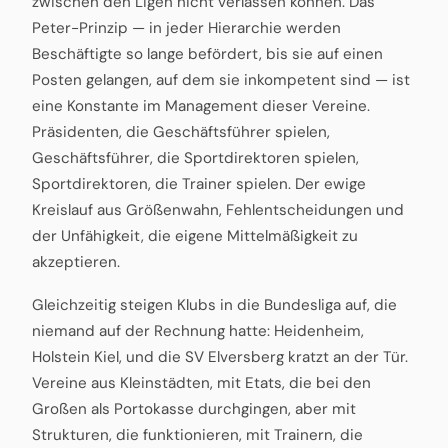
zwischen den Ligen nicht verlassen können. Das
Peter-Prinzip — in jeder Hierarchie werden
Beschäftigte so lange befördert, bis sie auf einen
Posten gelangen, auf dem sie inkompetent sind — ist
eine Konstante im Management dieser Vereine.
Präsidenten, die Geschäftsführer spielen,
Geschäftsführer, die Sportdirektoren spielen,
Sportdirektoren, die Trainer spielen. Der ewige
Kreislauf aus Größenwahn, Fehlentscheidungen und
der Unfähigkeit, die eigene Mittelmäßigkeit zu
akzeptieren.
Gleichzeitig steigen Klubs in die Bundesliga auf, die
niemand auf der Rechnung hatte: Heidenheim,
Holstein Kiel, und die SV Elversberg kratzt an der Tür.
Vereine aus Kleinstädten, mit Etats, die bei den
Großen als Portokasse durchgingen, aber mit
Strukturen, die funktionieren, mit Trainern, die