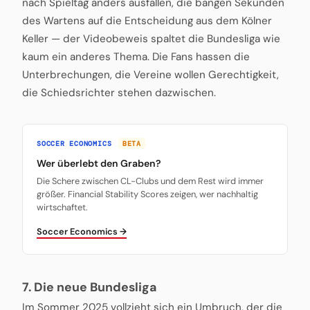
nach Spieltag anders ausfallen, die bangen Sekunden
des Wartens auf die Entscheidung aus dem Kölner
Keller — der Videobeweis spaltet die Bundesliga wie
kaum ein anderes Thema. Die Fans hassen die
Unterbrechungen, die Vereine wollen Gerechtigkeit,
die Schiedsrichter stehen dazwischen.
SOCCER ECONOMICS
BETA
Wer überlebt den Graben?
Die Schere zwischen CL-Clubs und dem Rest wird immer
größer. Financial Stability Scores zeigen, wer nachhaltig
wirtschaftet.
Soccer Economics →
7. Die neue Bundesliga
Im Sommer 2025 vollzieht sich ein Umbruch, der die