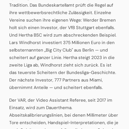
Tradition. Das Bundeskartellamt prüft die Regel auf
ihre wettbewerbsrechtliche Zulässigkeit. Einzelne
Vereine suchen ihre eigenen Wege: Werder Bremen
holt sich einen Investor, der VfB Stuttgart ebenfalls.
Und Hertha BSC wird zum abschreckenden Beispiel.
Lars Windhorst investiert 375 Millionen Euro in den
selbsternannten „Big City Club" aus Berlin — und
scheitert auf ganzer Linie. Hertha steigt 2023 in die
zweite Liga ab, Windhorst zieht sich zurück. Es ist
das teuerste Scheitern der Bundesliga-Geschichte.
Der nächste Investor, 777 Partners aus Miami,
übernimmt Anteile — und scheitert ebenfalls.
Der VAR, der Video Assistant Referee, seit 2017 im
Einsatz, wird zum Dauerthema.
Abseitskalibrierungslinien, bei denen Millimeter über
Tore entscheiden, Handspiel-Interpretationen, die je