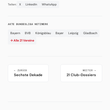
X
LinkedIn
WhatsApp
Teilen:
AKTE BUNDESLIGA NETZWERK
Bayern
BVB
Königsblau
Bayer
Leipzig
Gladbach
→ Alle 21 Vereine
← ZURÜCK
WEITER →
Sechste Dekade
21 Club-Dossiers