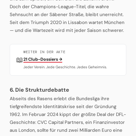
Doch der Champions-League-Titel, die wahre
Sehnsucht an der Säbener Straße, bleibt unerreicht.
Seit dem Triumph 2020 in Lissabon wartet München
— und die Wartezeit wird mit jeder Saison schwerer.
WEITER IN DER AKTE
📖
21 Club-Dossiers →
Jeder Verein. Jede Geschichte. Jedes Geheimnis.
6. Die Strukturdebatte
Abseits des Rasens erlebt die Bundesliga ihre
tiefgreifendste Identitätskrise seit der Gründung
1962. Im Februar 2024 kippt der größte Deal der DFL-
Geschichte: CVC Capital Partners, ein Finanzinvestor
aus London, sollte für rund zwei Milliarden Euro eine