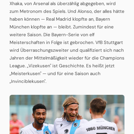
Xhaka, von Arsenal als überzählig abgegeben, wird
zum Metronom des Spiels. Und Alonso, der alles hätte
haben können — Real Madrid klopfte an, Bayern
München klopfte an — bleibt. Zumindest für eine
weitere Saison. Die Bayern-Serie von elf
Meisterschaften in Folge ist gebrochen. VfB Stuttgart
wird Überraschungszweiter und qualifiziert sich nach
Jahren der Mittelmäßigkeit wieder für die Champions
League. „Vizekusen" ist Geschichte. Es heißt jetzt
„Meisterkusen" — und für eine Saison auch
„Invinciblekusen".