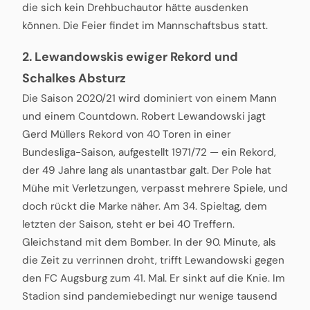
die sich kein Drehbuchautor hätte ausdenken
können. Die Feier findet im Mannschaftsbus statt.
2. Lewandowskis ewiger Rekord und
Schalkes Absturz
Die Saison 2020/21 wird dominiert von einem Mann
und einem Countdown. Robert Lewandowski jagt
Gerd Müllers Rekord von 40 Toren in einer
Bundesliga-Saison, aufgestellt 1971/72 — ein Rekord,
der 49 Jahre lang als unantastbar galt. Der Pole hat
Mühe mit Verletzungen, verpasst mehrere Spiele, und
doch rückt die Marke näher. Am 34. Spieltag, dem
letzten der Saison, steht er bei 40 Treffern.
Gleichstand mit dem Bomber. In der 90. Minute, als
die Zeit zu verrinnen droht, trifft Lewandowski gegen
den FC Augsburg zum 41. Mal. Er sinkt auf die Knie. Im
Stadion sind pandemiebedingt nur wenige tausend