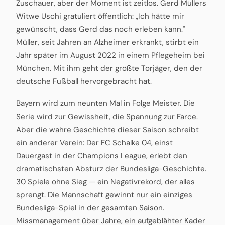
Zuschauer, aber der Moment ist zeitlos. Gerd Müllers
Witwe Uschi gratuliert öffentlich: „Ich hätte mir
gewünscht, dass Gerd das noch erleben kann."
Müller, seit Jahren an Alzheimer erkrankt, stirbt ein
Jahr später im August 2022 in einem Pflegeheim bei
München. Mit ihm geht der größte Torjäger, den der
deutsche Fußball hervorgebracht hat.
Bayern wird zum neunten Mal in Folge Meister. Die
Serie wird zur Gewissheit, die Spannung zur Farce.
Aber die wahre Geschichte dieser Saison schreibt
ein anderer Verein: Der FC Schalke 04, einst
Dauergast in der Champions League, erlebt den
dramatischsten Absturz der Bundesliga-Geschichte.
30 Spiele ohne Sieg — ein Negativrekord, der alles
sprengt. Die Mannschaft gewinnt nur ein einziges
Bundesliga-Spiel in der gesamten Saison.
Missmanagement über Jahre, ein aufgeblähter Kader