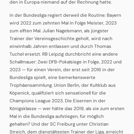
den in Europa niemand auf der Rechnung hatte.
In der Bundesliga regiert derweil die Routine: Bayern
wird 2022 zum zehnten Mal in Folge Meister, 2023
zum elften Mal. Julian Nagelsmann, als jüngster
Trainer der Vereinsgeschichte geholt, wird nach
eineinhalb Jahren entlassen und durch Thomas
Tuchel ersetzt. RB Leipzig durchbricht eine andere
Schallmauer: Zwei DFB-Pokalsiege in Folge, 2022 und
2023 — für einen Verein, der erst seit 2016 in der
Bundesliga spielt, eine bemerkenswerte
Trophäensammlung. Union Berlin, der Kultklub aus
Köpenick, qualifiziert sich sensationell für die
Champions League 2023. Die Eisernen in der
Königsklasse — wer hätte das 2019, als sie zum ersten
Mal in die Bundesliga aufstiegen, für möglich
gehalten? Und der SC Freiburg unter Christian
Streich, dem dienstältesten Trainer der Liga, erreicht