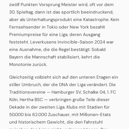
zwölf Punkten Vorsprung Meister wird, oft vor dem
30. Spieltag, dann ist das sportlich beeindruckend,
aber als Unterhaltungsprodukt eine Katastrophe. Kein
Fernsehsender in Tokio oder New York bezahlt
Premiumpreise für eine Liga, deren Ausgang
feststeht. Leverkusens Invincible-Saison 2024 war
eine Ausnahme, die die Regel bestätigt: Sobald
Bayern die Mannschaft stabilisiert, kehrt die
Monotonie zurück.
Gleichzeitig vollzieht sich auf den unteren Etagen ein
stiller Umbruch, der die DNA der Liga verändert. Die
Traditionsvereine — Hamburger SV, Schalke 04, 1. FC
Köln, Hertha BSC — verbringen große Teile dieser
Dekade in der zweiten Liga. Klubs mit Stadien für
50.000 bis 62.000 Zuschauer, mit Millionen-Etats
und historischem Gewicht, die den Fahrstuhl