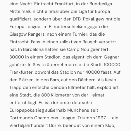
eine Nacht. Eintracht Frankfurt, in der Bundesliga
Mittelmaß, nicht einmal über die Liga für Europa
qualifiziert, sondern über den DFB-Pokal, gewinnt die
Europa League. Im Elfmeterschießen gegen die
Glasgow Rangers, nach einem Turnier, das die
Eintracht-Fans in einen kollektiven Rausch versetzt
hat. In Barcelona hatten sie Camp Nou geentert,
30.000 in einem Stadion, das eigentlich dem Gegner
gehörte. In Sevilla übernehmen sie die Stadt: 100.000
Frankfurter, obwohl das Stadion nur 40.000 fasst. Auf
den Plätzen, in den Bars, auf den Dächern. Als Kevin
Trapp den entscheidenden Elfmeter hält, explodiert
eine Stadt, die 800 Kilometer von der Heimat
entfernt liegt. Es ist der erste deutsche
Europapokalsieg außerhalb Münchens seit
Dortmunds Champions-League-Triumph 1997 — ein
Vierteljahrhundert Dürre, beendet von einem Klub,