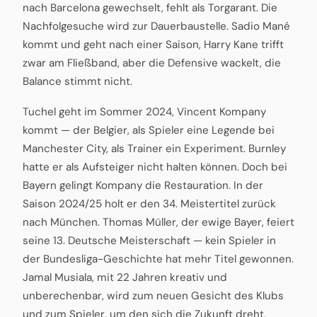
nach Barcelona gewechselt, fehlt als Torgarant. Die
Nachfolgesuche wird zur Dauerbaustelle. Sadio Mané
kommt und geht nach einer Saison, Harry Kane trifft
zwar am Fließband, aber die Defensive wackelt, die
Balance stimmt nicht.
Tuchel geht im Sommer 2024, Vincent Kompany
kommt — der Belgier, als Spieler eine Legende bei
Manchester City, als Trainer ein Experiment. Burnley
hatte er als Aufsteiger nicht halten können. Doch bei
Bayern gelingt Kompany die Restauration. In der
Saison 2024/25 holt er den 34. Meistertitel zurück
nach München. Thomas Müller, der ewige Bayer, feiert
seine 13. Deutsche Meisterschaft — kein Spieler in
der Bundesliga-Geschichte hat mehr Titel gewonnen.
Jamal Musiala, mit 22 Jahren kreativ und
unberechenbar, wird zum neuen Gesicht des Klubs
und zum Spieler, um den sich die Zukunft dreht.