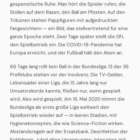
gespenstische Ruhe. Man hört die Spieler rufen, die
Stollen auf dem Rasen, den Ball am Pfosten. Auf den
Tribünen stehen Pappfiguren mit aufgedruckten
Fangesichtern — ein Bild, das stellvertretend für eine
ganze Epoche steht. Zwei Tage später stellt die DFL
den Spielbetrieb ein. Die COVID-19-Pandemie hat
Europa erreicht, und der Fußball hält den Atem an.
66 Tage lang rollt kein Ball in der Bundesliga. 13 der 36
Profiklubs stehen vor der Insolvenz. Die TV-Gelder,
Lebensader einer Liga, die 15 Jahre lang nur
Umsatzrekorde kannte, fließen nur, wenn gespielt
wird. Also wird gespielt. Am 16. Mai 2020 nimmt die
Bundesliga als erste große Liga weltweit den
Spielbetrieb wieder auf — in leeren Stadien, mit
Hygienekonzepten, die wie Science-Fiction wirken.
Abstandsregeln auf der Ersatzbank, Desinfektion der
Eckfahnen, Jubel ohne Umarmungen, Interviews mit