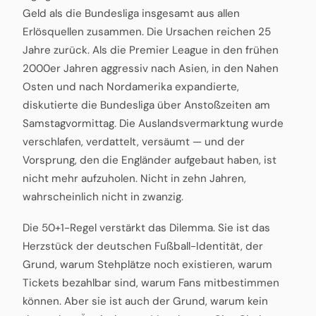
Geld als die Bundesliga insgesamt aus allen
Erlösquellen zusammen. Die Ursachen reichen 25
Jahre zurück. Als die Premier League in den frühen
2000er Jahren aggressiv nach Asien, in den Nahen
Osten und nach Nordamerika expandierte,
diskutierte die Bundesliga über Anstoßzeiten am
Samstagvormittag. Die Auslandsvermarktung wurde
verschlafen, verdattelt, versäumt — und der
Vorsprung, den die Engländer aufgebaut haben, ist
nicht mehr aufzuholen. Nicht in zehn Jahren,
wahrscheinlich nicht in zwanzig.
Die 50+1-Regel verstärkt das Dilemma. Sie ist das
Herzstück der deutschen Fußball-Identität, der
Grund, warum Stehplätze noch existieren, warum
Tickets bezahlbar sind, warum Fans mitbestimmen
können. Aber sie ist auch der Grund, warum kein