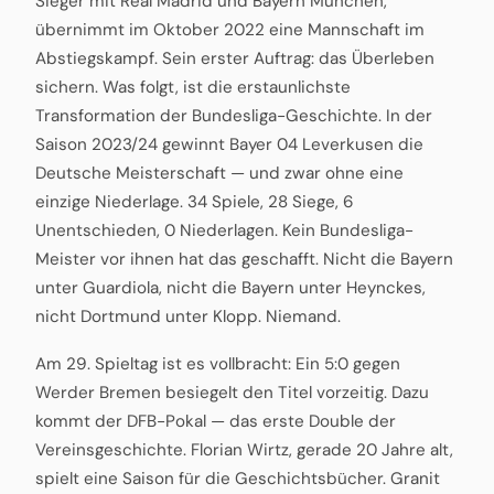
Sieger mit Real Madrid und Bayern München,
übernimmt im Oktober 2022 eine Mannschaft im
Abstiegskampf. Sein erster Auftrag: das Überleben
sichern. Was folgt, ist die erstaunlichste
Transformation der Bundesliga-Geschichte. In der
Saison 2023/24 gewinnt Bayer 04 Leverkusen die
Deutsche Meisterschaft — und zwar ohne eine
einzige Niederlage. 34 Spiele, 28 Siege, 6
Unentschieden, 0 Niederlagen. Kein Bundesliga-
Meister vor ihnen hat das geschafft. Nicht die Bayern
unter Guardiola, nicht die Bayern unter Heynckes,
nicht Dortmund unter Klopp. Niemand.
Am 29. Spieltag ist es vollbracht: Ein 5:0 gegen
Werder Bremen besiegelt den Titel vorzeitig. Dazu
kommt der DFB-Pokal — das erste Double der
Vereinsgeschichte. Florian Wirtz, gerade 20 Jahre alt,
spielt eine Saison für die Geschichtsbücher. Granit