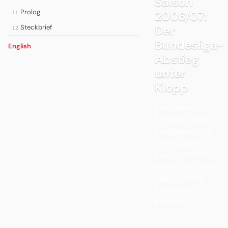
Saison
Prolog
2006/07:
11
Der
Steckbrief
12
Bundesliga-
English
Abstieg
unter
Klopp
Nach drei
Erstliga-Jahren
steigt Mainz 05
unter Jürgen
Klopp 2006/07
wieder ab — eine
Saison, an die
Hater gern
erinnern.