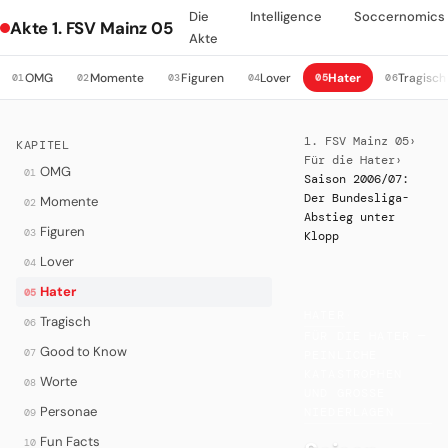
Die
Intelligence
Soccernomics
Akte 1. FSV Mainz 05
Akte
OMG
Momente
Figuren
Lover
Hater
Tragisch
01
02
03
04
05
06
1. FSV Mainz 05
›
KAPITEL
Für die Hater
›
OMG
01
Saison 2006/07:
Der Bundesliga-
Momente
02
Abstieg unter
Figuren
03
Klopp
Lover
04
Hater
05
HATER
·
Tragisch
06
FÜR DIE HATER —
Good to Know
07
PEINLICHE
KATASTROPHEN
Worte
08
UND GROSSE N
Personae
IEDERLAGEN
09
Fun Facts
10