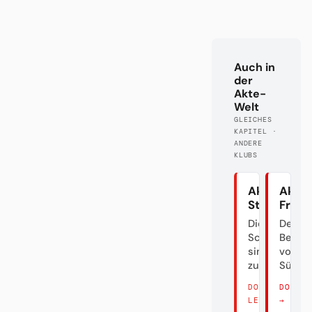
Auch in
der
Akte-
Welt
GLEICHES
KAPITEL ·
ANDERE
KLUBS
Akte
Akte 
Stuttgart
Freib
Die
Der
Schwaben
Bettel
sind
von
zurück
Südba
DORT
DORT 
LESEN →
→