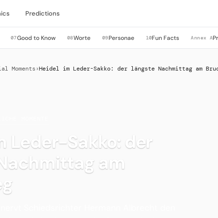
ics
Predictions
Good to Know
Worte
Personae
Fun Facts
P
07
08
09
10
Annex A
ial Moments
›
Heidel im Leder-Sakko: der längste Nachmittag am Bru
LICHE MOMENTE
m Leder-Sakko: der
 Nachmittag am
eg
nervt Schiedsrichter Hermann Albrecht den