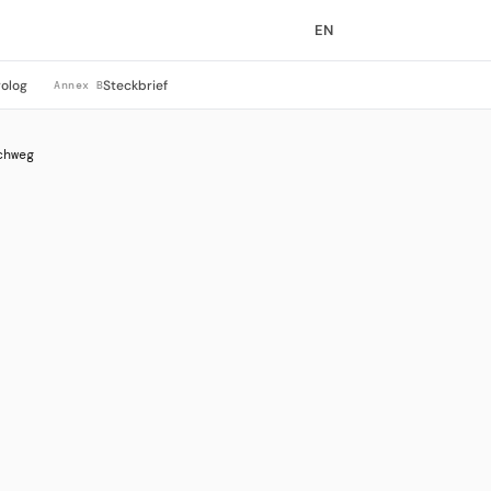
EN
rolog
Steckbrief
Annex B
chweg