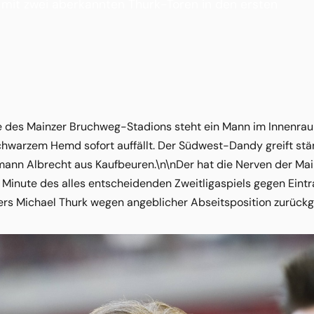
mit zwei aberkannten Thurk-Toren in den ersten
e des Mainzer Bruchweg-Stadions steht ein Mann im Innenra
hwarzem Hemd sofort auffällt. Der Südwest-Dandy greift stän
ann Albrecht aus Kaufbeuren.\n\nDer hat die Nerven der Mainz
 Minute des alles entscheidenden Zweitligaspiels gegen Eintr
rs Michael Thurk wegen angeblicher Abseitsposition zurückge