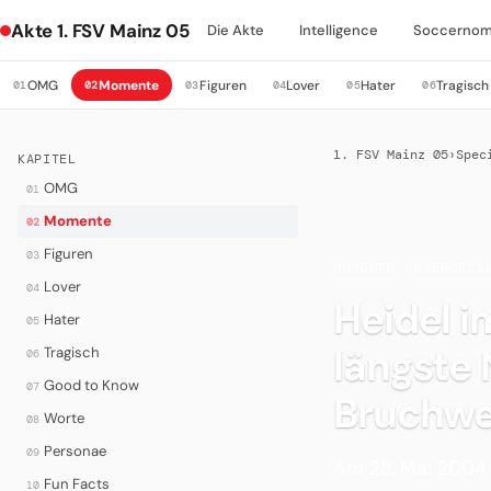
Akte 1. FSV Mainz 05
Die Akte
Intelligence
Soccernom
OMG
Momente
Figuren
Lover
Hater
Tragisch
01
02
03
04
05
06
1. FSV Mainz 05
›
Spec
KAPITEL
OMG
01
Momente
02
Figuren
03
MOMENTE
·
UNVERGESS
Lover
04
Heidel i
Hater
05
längste
Tragisch
06
Good to Know
07
Bruchw
Worte
08
Personae
09
Am 23. Mai 2004 
Fun Facts
10