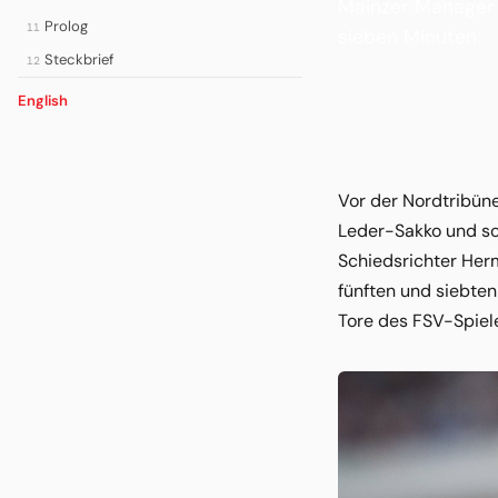
Mainzer Manager 
Prolog
11
sieben Minuten.
Steckbrief
12
English
Vor der Nordtribün
Leder-Sakko und sc
Schiedsrichter Herm
fünften und siebten
Tore des FSV-Spiele