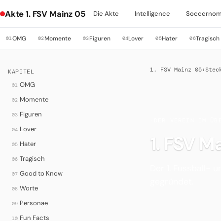
Akte 1. FSV Mainz 05
Die Akte
Intelligence
Soccernom
OMG
Momente
Figuren
Lover
Hater
Tragisch
01
02
03
04
05
06
1. FSV Mainz 05
›
Stec
KAPITEL
OMG
01
Momente
02
Figuren
03
·
DER VEREIN IM ÜB
Lover
04
1. FSV M
Hater
05
Tragisch
06
Der 1. Fussball- 
Good to Know
07
gegründet.
Worte
08
Personae
09
Fun Facts
10