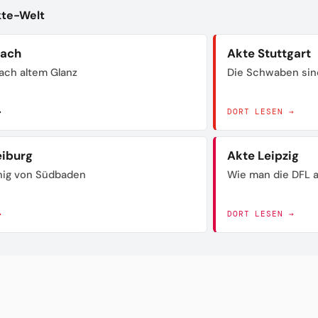
kte-Welt
bach
Akte Stuttgart
ach altem Glanz
Die Schwaben sin
→
DORT LESEN →
eiburg
Akte Leipzig
nig von Südbaden
Wie man die DFL a
→
DORT LESEN →