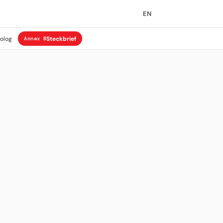
EN
rolog
Steckbrief
Annex B