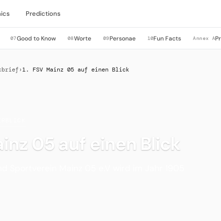
ics
Predictions
Good to Know
Worte
Personae
Fun Facts
P
07
08
09
10
Annex A
kbrief
›
1. FSV Mainz 05 auf einen Blick
ERBLICK
ainz 05 auf einen Blick
und Sportverein Mainz 05 e.V wird im Jahr 1905